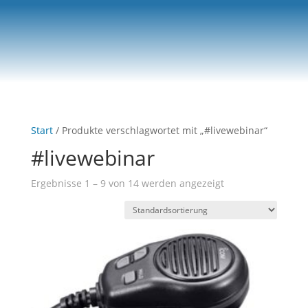
0-Artikel
Start
/ Produkte verschlagwortet mit „#livewebinar“
#livewebinar
Ergebnisse 1 – 9 von 14 werden angezeigt